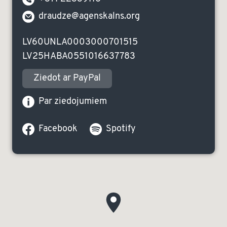
draudze@agenskalns.org
LV60UNLA0003000701515
LV25HABA0551016637783
Ziedot ar PayPal
Par ziedojumiem
Facebook
Spotify