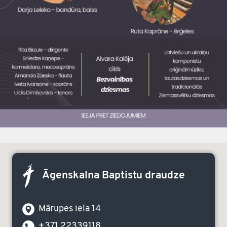
Āgenskalna Baptistu draudze
Mārupes iela 14
+371 22339118