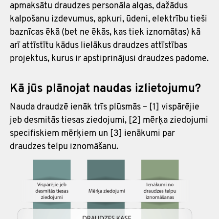
apmaksātu draudzes personāla algas, dažādus
kalpošanu izdevumus, apkuri, ūdeni, elektrību tieši
baznīcas ēkā (bet ne ēkās, kas tiek iznomātas) kā
arī attīstītu kādus lielākus draudzes attīstības
projektus, kurus ir apstiprinājusi draudzes padome.
Kā jūs plānojat naudas izlietojumu?
Nauda draudzē ienāk trīs plūsmās – [1] vispārējie
jeb desmitās tiesas ziedojumi, [2] mērķa ziedojumi
specifiskiem mērķiem un [3] ienākumi par
draudzes telpu iznomāšanu.