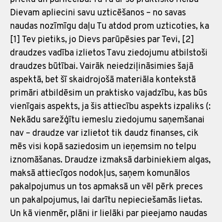
Dievam apliecini savu uzticēšanos – no savas
naudas nozīmīgu daļu Tu atdod prom uzticoties, ka
[1] Tev pietiks, jo Dievs parūpēsies par Tevi, [2]
draudzes vadība izlietos Tavu ziedojumu atbilstoši
draudzes būtībai. Vairāk neiedziļināsimies šajā
aspektā, bet šī skaidrojošā materiāla kontekstā
primāri atbildēsim un praktisko vajadzību, kas būs
vienīgais aspekts, ja šis attiecību aspekts izpaliks (:
Nekādu sarežģītu iemeslu ziedojumu saņemšanai
nav – draudze var izlietot tik daudz finanses, cik
mēs visi kopā saziedosim un ieņemsim no telpu
iznomāšanas. Draudze izmaksā darbiniekiem algas,
maksā attiecīgos nodokļus, saņem komunālos
pakalpojumus un tos apmaksā un vēl pērk preces
un pakalpojumus, lai darītu nepieciešamās lietas.
Un kā vienmēr, plāni ir lielāki par pieejamo naudas