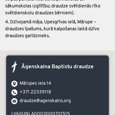
sākumskolas izglītību; draudze svētdienās rīko
svētdienskolu draudzes bērniem).
Dzīvojamā māja, Upesgrīvas ielā, Mārupe –
draudzes īpašums, kurā kalpošanas laikā dzīvo
draudzes garīdznieks.
Āgenskalna Baptistu draudze
Mārupes iela 14
+371 22339118
draudze@agenskalns.org
LV60UNLA0003000701515