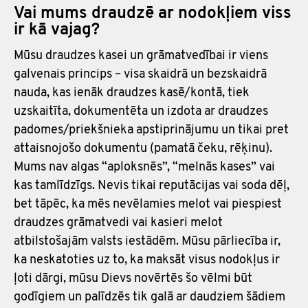
Vai mums draudzē ar nodokļiem viss
ir kā vajag?
Mūsu draudzes kasei un grāmatvedībai ir viens
galvenais princips – visa skaidrā un bezskaidrā
nauda, kas ienāk draudzes kasē/kontā, tiek
uzskaitīta, dokumentēta un izdota ar draudzes
padomes/priekšnieka apstiprinājumu un tikai pret
attaisnojošo dokumentu (pamatā čeku, rēķinu).
Mums nav algas “aploksnēs”, “melnās kases” vai
kas tamlīdzīgs. Nevis tikai reputācijas vai soda dēļ,
bet tāpēc, ka mēs nevēlamies melot vai piespiest
draudzes grāmatvedi vai kasieri melot
atbilstošajām valsts iestādēm. Mūsu pārliecība ir,
ka neskatoties uz to, ka maksāt visus nodokļus ir
ļoti dārgi, mūsu Dievs novērtēs šo vēlmi būt
godīgiem un palīdzēs tik galā ar daudziem šādiem