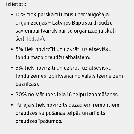
izlietoti:
10% tiek pārskaitīti mūsu pārraugošajai
organizācijas – Latvijas Baptistu draudžu
savienībai (vairāk par šo organizāciju skati
šeit:
lbds.lv
).
5% tiek novirzīti un uzkrāti uz atsevišķu
fondu mazo draudžu atbalstam.
5% tiek novirzīti un uzkrāti uz atsevišķu
fondu zemes izpirkšanai no valsts (zeme zem
baznīcas).
20% no Mārupes iela 16 telpu iznomāšanas.
Pārējais tiek novirzīts dažādiem remontiem
draudzes kalpošanas telpās un arī cits
draudzes īpašumos.