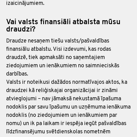
izaicinājumiem.
Vai valsts finansiāli atbalsta mūsu
draudzi?
Draudze nesaņem tiešu valsts/pašvaldības
finansiālu atbalstu. Visi izdevumi, kas rodas
draudzē, tiek apmaksāti no saņemtajiem
ziedojumiem un ienākumiem no saimnieciskās
darbības.
Valsts ir noteikusi dažādos normatīvajos aktos, ka
draudzei kā reliģiskajai organizācijai ir zināmi
atvieglojumi – nav jāmaksā nekustamā īpašuma
nodoklis par savu īpašumu un uzņēmuma ienākuma
nodoklis (no ziedojumiem un ienākumiem par
nomu) un ik pa laikam ir iespēja iegūt pašvaldības
līdzfinansējumu svētdienskolas nometnēm