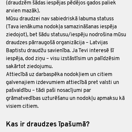
(draudzēm šādas iespējas pēdējos gados paliek
arvien mazāk).
Mūsu draudzei nav sabiedriskā labuma statuss
(Tava ienākuma nodokļa samazināšanas iespēja
ziedojot), bet šādu statusu/iespēju nodrošina mūsu
draudzes pārraugošā organizācija – Latvijas
Baptistu draudžu savienība. Ja Tevi interesē šī
iespēja, dod ziņu – visu izstāstīsim un palīdzēsim
sakārtot ziedojumu.
Attiecībā uz darbaspēka nodokļiem un citiem
galvenajiem izdevumiem attiecībā pret valsti un
pašvaldību – tādi paši nosacījumi par
grāmatvedības uzturēšanu un nodokļu apmaksu kā
visiem citiem.
Kas ir draudzes īpašumā?