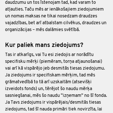
daudzumu un tos īstenojam tad, kad varam to
atļauties. Taču mēs ar ienākošajiem ziedojumiem
un nomas maksas ne tikai nosedzam draudzes
vajadzības, bet arī atbalstam cilvēkus, draudzes un
organizācijas – mēs dalāmies svētībā.
Kur paliek mans ziedojums?
Tas ir atkarīgs, vai Tu esi ziedojis ar norādītu
specifisku mērķi (piemēram, torņa atjaunošanai)
vai arī kā vispārējo jeb desmitās tiesas ziedojumu.
Ja ziedojums ir specifiskam mērķim, tad mēs
grāmatvedībā to tā arī uzskaitām (atsevišķi
izveidots fonds) un, tērējot šo naudu mērķa
sasniegšanai, mēs šo naudu “izņemam” no šī fonda.
Ja Tavs ziedojums ir vispārējais/desmitās tiesas
ziedojums, tad šī nauda primāri tiek novirzīta, lai