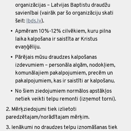
organizācijas – Latvijas Baptistu draudžu
savienībai (vairāk par šo organizāciju skati
šeit:
lbds.lv
).
Apmēram 10%-12% cilvēkiem, kuru pilna
laika kalpošana ir saistīta ar Kristus
evaņģēliju.
Pārējais mūsu draudzes kalpošanas
izdevumiem – personāla algām, nodokļiem,
komunālajiem pakalpojumiem, precēm un
pakalpojumiem, kas ir saistīti ar kalpošanu.
No šiem ziedojumiem normālos apstākļos
netiek veikti telpu remonti (izņemot torni).
Mērķziedojumi tiek izlietoti
paredzētajam/norādītajam mērķim.
Ienākumi no draudzes telpu iznomāšanas tiek