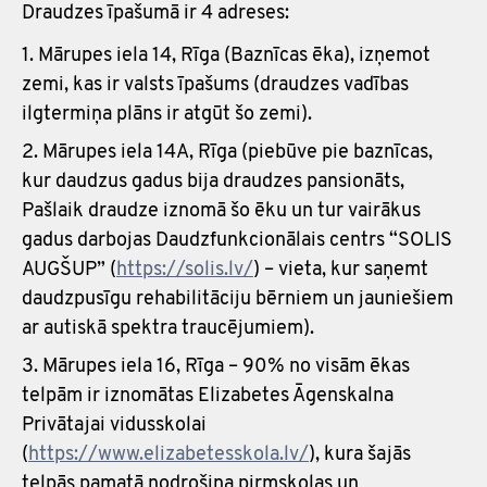
Draudzes īpašumā ir 4 adreses:
Mārupes iela 14, Rīga (Baznīcas ēka), izņemot
zemi, kas ir valsts īpašums (draudzes vadības
ilgtermiņa plāns ir atgūt šo zemi).
Mārupes iela 14A, Rīga (piebūve pie baznīcas,
kur daudzus gadus bija draudzes pansionāts,
Pašlaik draudze iznomā šo ēku un tur vairākus
gadus darbojas Daudzfunkcionālais centrs “SOLIS
AUGŠUP” (
https://solis.lv/
) – vieta, kur saņemt
daudzpusīgu rehabilitāciju bērniem un jauniešiem
ar autiskā spektra traucējumiem).
Mārupes iela 16, Rīga – 90% no visām ēkas
telpām ir iznomātas Elizabetes Āgenskalna
Privātajai vidusskolai
(
https://www.elizabetesskola.lv/
), kura šajās
telpās pamatā nodrošina pirmskolas un