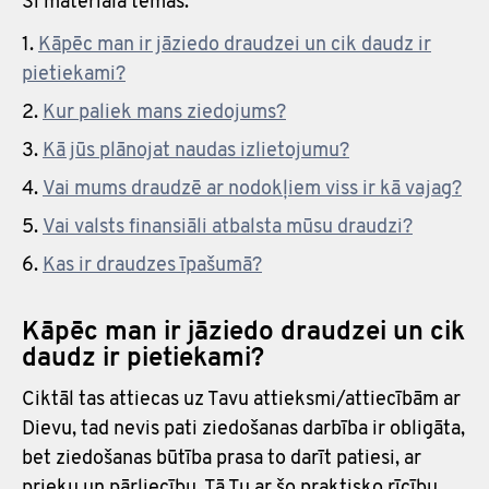
Šī materiāla tēmas:
Kāpēc man ir jāziedo draudzei un cik daudz ir
pietiekami?
Kur paliek mans ziedojums?
Kā jūs plānojat naudas izlietojumu?
Vai mums draudzē ar nodokļiem viss ir kā vajag?
Vai valsts finansiāli atbalsta mūsu draudzi?
Kas ir draudzes īpašumā?
Kāpēc man ir jāziedo draudzei un cik
daudz ir pietiekami?
Ciktāl tas attiecas uz Tavu attieksmi/attiecībām ar
Dievu, tad nevis pati ziedošanas darbība ir obligāta,
bet ziedošanas būtība prasa to darīt patiesi, ar
prieku un pārliecību. Tā Tu ar šo praktisko rīcību