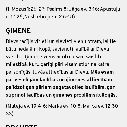
(1. Mozus 1:26-27; Psalms 8; Jāņa ev. 3:16; Apustuļu
d. 17:26; Vēst. ebrejiem 2:6-18)
ĢIMENE
Dievs radījis vīrieti un sievieti vienu otram, lai tie
būtu nedalāmi kopā, savienoti laulībā ar Dieva
svētību. Ģimenē viens ar otru esam saistīti
mīlestībā, kuru garīgi pāri visam stiprina katra
personīgās, tuvās attiecības ar Dievu.
Mēs esam
par veselīgām laulības un ģimenes attiecībām,
palīdzot gan pāriem sagatavoties laulībām, gan
stiprinot laulības un ģimenes problēmsituācijās
.
(Mateja ev. 19:4-6; Marka ev. 10:8; Marka ev. 12:30-
33)