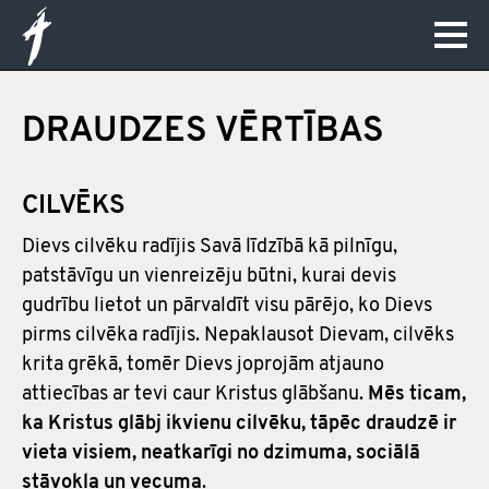
DRAUDZES VĒRTĪBAS
CILVĒKS
Dievs cilvēku radījis Savā līdzībā kā pilnīgu,
patstāvīgu un vienreizēju būtni, kurai devis
gudrību lietot un pārvaldīt visu pārējo, ko Dievs
pirms cilvēka radījis. Nepaklausot Dievam, cilvēks
krita grēkā, tomēr Dievs joprojām atjauno
attiecības ar tevi caur Kristus glābšanu.
Mēs ticam,
ka Kristus glābj ikvienu cilvēku, tāpēc draudzē ir
vieta visiem, neatkarīgi no dzimuma, sociālā
stāvokļa un vecuma
.