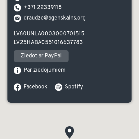
+371 22339118
draudze@agenskalns.org
LV60UNLA0003000701515
LV25HABA0551016637783
Ziedot ar PayPal
Par ziedojumiem
Facebook
Spotify