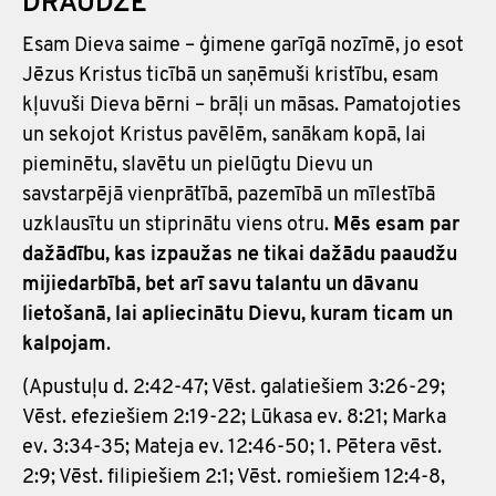
DRAUDZE
Esam Dieva saime – ģimene garīgā nozīmē, jo esot
Jēzus Kristus ticībā un saņēmuši kristību, esam
kļuvuši Dieva bērni – brāļi un māsas. Pamatojoties
un sekojot Kristus pavēlēm, sanākam kopā, lai
pieminētu, slavētu un pielūgtu Dievu un
savstarpējā vienprātībā, pazemībā un mīlestībā
uzklausītu un stiprinātu viens otru.
Mēs esam par
dažādību, kas izpaužas ne tikai dažādu paaudžu
mijiedarbībā, bet arī savu talantu un dāvanu
lietošanā, lai apliecinātu Dievu, kuram ticam un
kalpojam
.
(Apustuļu d. 2:42-47; Vēst. galatiešiem 3:26-29;
Vēst. efeziešiem 2:19-22; Lūkasa ev. 8:21; Marka
ev. 3:34-35; Mateja ev. 12:46-50; 1. Pētera vēst.
2:9; Vēst. filipiešiem 2:1; Vēst. romiešiem 12:4-8,