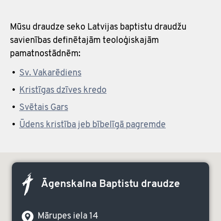
Mūsu draudze seko Latvijas baptistu draudžu
savienības definētajām teoloģiskajām
pamatnostādnēm:
Sv. Vakarēdiens
Kristīgas dzīves kredo
Svētais Gars
Ūdens kristība jeb bībelīgā pagremde
Āgenskalna Baptistu draudze
Mārupes iela 14