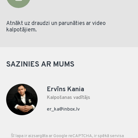
Atnākt uz draudzi un parunāties ar video
kalpotājiem.
SAZINIES AR MUMS
Ervīns Kania
Kalpošanas vadītājs
er_ka@inbox.lv
Šī lapa ir aizsargāta ar Google reCAPTCHA, ir spēkā servisa