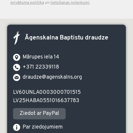
privātuma politika
un
lietošanas noteikumi
Āgenskalna Baptistu draudze
Mārupes iela 14
+371 22339118
draudze@agenskalns.org
LV60UNLA0003000701515
LV25HABA0551016637783
Ziedot ar PayPal
Par ziedojumiem