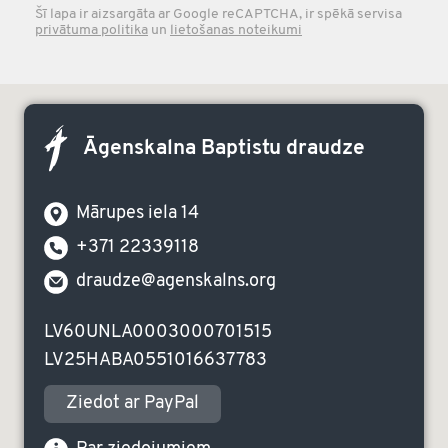
Šī lapa ir aizsargāta ar Google reCAPTCHA, ir spēkā servisa
privātuma politika
un
lietošanas noteikumi
Āgenskalna Baptistu draudze
Mārupes iela 14
+371 22339118
draudze@agenskalns.org
LV60UNLA0003000701515
LV25HABA0551016637783
Ziedot ar PayPal