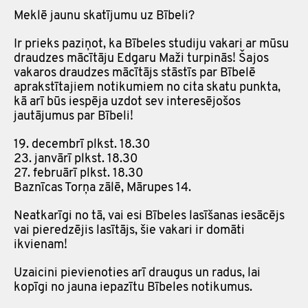
Meklē jaunu skatījumu uz Bībeli?
Ir prieks paziņot, ka Bībeles studiju vakari ar mūsu
draudzes mācītāju Edgaru Maži turpinās! Šajos
vakaros draudzes mācītājs stāstīs par Bībelē
aprakstītajiem notikumiem no cita skatu punkta,
kā arī būs iespēja uzdot sev interesējošos
jautājumus par Bībeli!
19. decembrī plkst. 18.30
23. janvārī plkst. 18.30
27. februārī plkst. 18.30
Baznīcas Torņa zālē, Mārupes 14.
Neatkarīgi no tā, vai esi Bībeles lasīšanas iesācējs
vai pieredzējis lasītājs, šie vakari ir domāti
ikvienam!
Uzaicini pievienoties arī draugus un radus, lai
kopīgi no jauna iepazītu Bībeles notikumus.