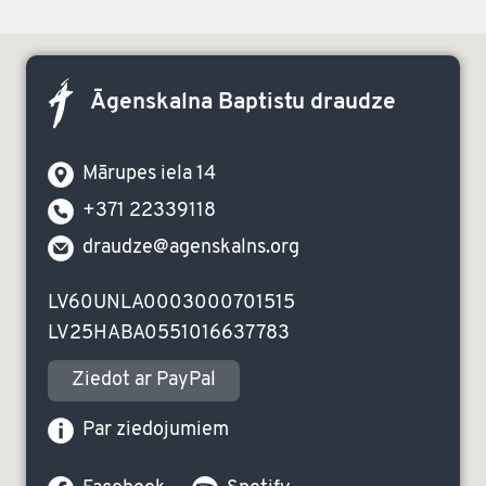
Āgenskalna Baptistu draudze
Mārupes iela 14
+371 22339118
draudze@agenskalns.org
LV60UNLA0003000701515
LV25HABA0551016637783
Ziedot ar PayPal
Par ziedojumiem