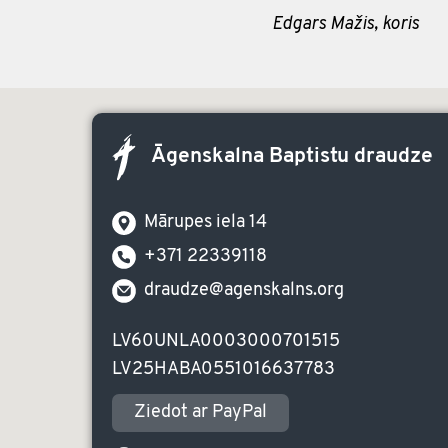
Edgars Mažis, koris
Āgenskalna Baptistu draudze
Mārupes iela 14
+371 22339118
draudze@agenskalns.org
LV60UNLA0003000701515
LV25HABA0551016637783
Ziedot ar PayPal