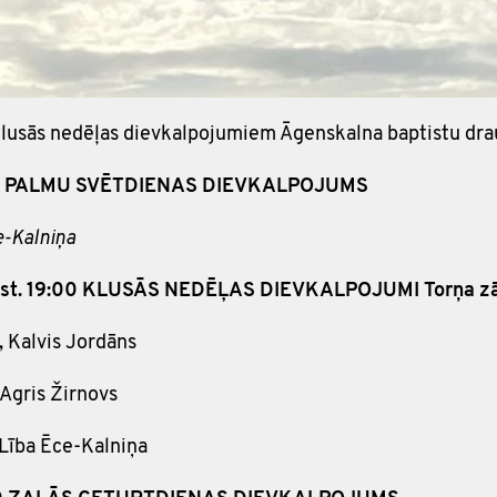
z Klusās nedēļas dievkalpojumiem Āgenskalna baptistu dr
1:00 PALMU SVĒTDIENAS DIEVKALPOJUMS
e-Kalniņa
 plkst. 19:00 KLUSĀS NEDĒĻAS DIEVKALPOJUMI Torņa z
, Kalvis Jordāns
 Agris Žirnovs
Lība Ēce-Kalniņa