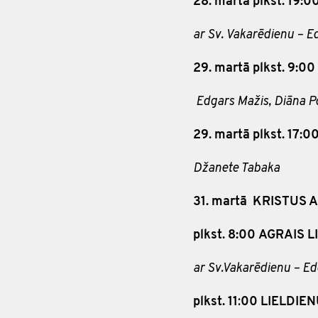
28. martā plkst. 19:0
ar Sv. Vakarēdienu – E
29. martā
plkst. 9:00
Edgars Mažis, Diāna 
29. martā
plkst. 17
Džanete Tabaka
31. martā
KRISTUS 
plkst. 8:00
AGRAIS L
ar Sv.Vakarēdienu – Edg
plkst. 11
:
00
LIELDIE