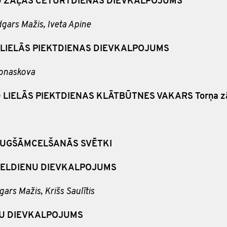
0
ZAĻĀS CETURTDIENAS DIEVKALPOJUMS
dgars Mažis, Iveta Apine
LIELĀS PIEKTDIENAS DIEVKALPOJUMS
Ponaskova
:00 LIELĀS PIEKTDIENAS KLĀTBŪTNES VAKARS Torņa z
AUGŠĀMCELŠANĀS SVĒTKI
IELDIENU DIEVKALPOJUMS
ars Mažis, Krišs Saulītis
NU DIEVKALPOJUMS