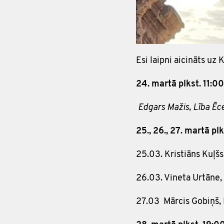
Esi laipni aicināts u
24. martā plkst. 1
Edgars Mažis, Lība Ēc
25., 26., 27. martā
25.03. Kristiāns Kuļšs
26.03. Vineta Urtāne,
27.03 Mārcis Gobiņš, 