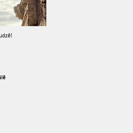
audzē!
ālē