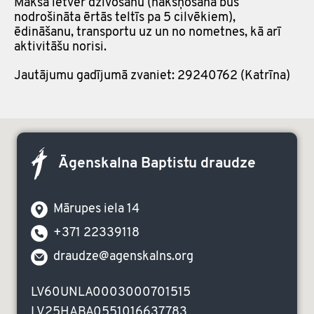
Maksa ietver dzīvošanu (nakšņošana būs
nodrošināta ērtās teltīs pa 5 cilvēkiem),
ēdināšanu, transportu uz un no nometnes, kā arī
aktivitāšu norisi.
Jautājumu gadījumā zvaniet: 29240762 (Katrīna)
Āgenskalna Baptistu draudze
Mārupes iela 14
+371 22339118
draudze@agenskalns.org
LV60UNLA0003000701515
LV25HABA0551016637783