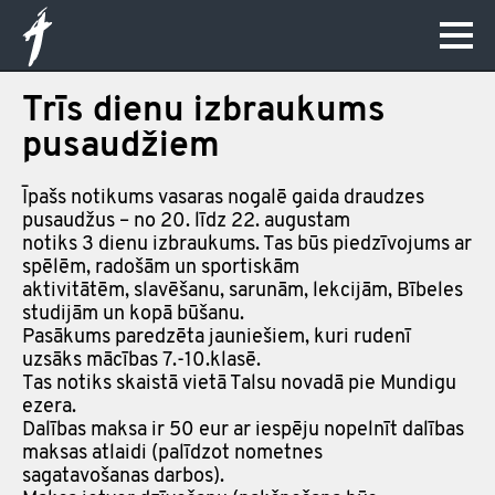
Trīs dienu izbraukums
pusaudžiem
Īpašs notikums vasaras nogalē gaida draudzes
pusaudžus – no 20. līdz 22. augustam
notiks 3 dienu izbraukums. Tas būs piedzīvojums ar
spēlēm, radošām un sportiskām
aktivitātēm, slavēšanu, sarunām, lekcijām, Bībeles
studijām un kopā būšanu.
Pasākums paredzēta jauniešiem, kuri rudenī
uzsāks mācības 7.-10.klasē.
Tas notiks skaistā vietā Talsu novadā pie Mundigu
ezera.
Dalības maksa ir 50 eur ar iespēju nopelnīt dalības
maksas atlaidi (palīdzot nometnes
sagatavošanas darbos).