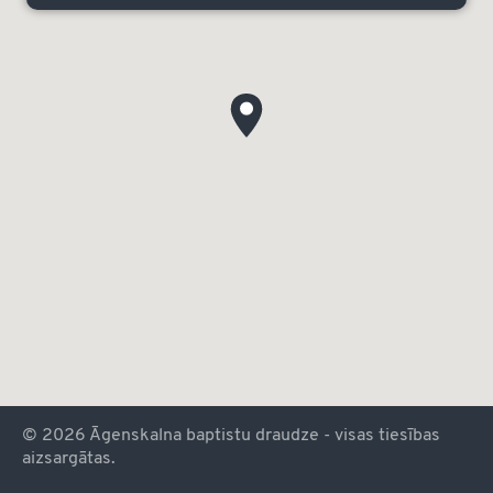
© 2026 Āgenskalna baptistu draudze - visas tiesības
aizsargātas.