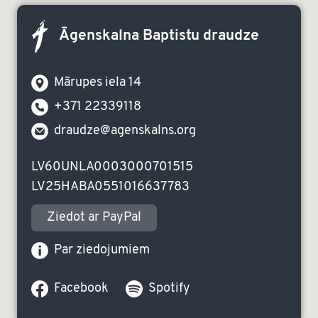
Āgenskalna Baptistu draudze
Mārupes iela 14
+371 22339118
draudze@agenskalns.org
LV60UNLA0003000701515
LV25HABA0551016637783
Ziedot ar PayPal
Par ziedojumiem
Facebook
Spotify