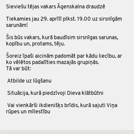
Sieviešu tējas vakars Āgenskalna draudzē
Tiekamies jau 29. aprīlī plkst. 19.00 uz sirsnīgām
sarunām!
Šis būs vakars, kurā baudīsim sirsnīgas sarunas,
kopību un, protams, tēju.
Šoreiz īpaši aicinām padomāt par kādu liecību, ar
ko vēlētos padalīties mazajās grupiņās.
Tā var būt:
Atbilde uz lūgšanu
Situācija, kurā piedzīvoji Dieva klātbūtni
Vai vienkārši ikdienišķs brīdis, kurā sajuti Viņa
rūpes un mīlestību