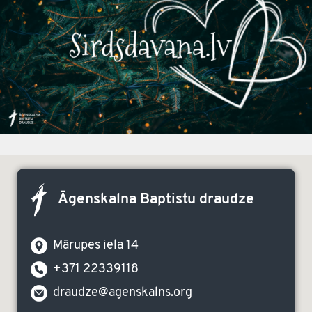
Āgenskalna Baptistu draudze
Mārupes iela 14
+371 22339118
draudze@agenskalns.org