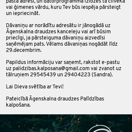
pasta adresi, un datorprogramma izlozēs tā cilvēka
vai ģimenes vārdu, kuru Tev būs iespēja pārsteigt
un iepriecināt.
Dāvaniņu ar norādītu adresātu ir jānogādā uz
Āgenskalna draudzes kanceleju vai arī būsim
priecīgi, ja pārsteiguma dāvaniņu aizvedīsi
saņēmējam pats. Vēlams dāvaniņas nogādāt līdz
29.decembrim.
Papildus informāciju var saņemt, rakstot e-pastu
uz palidzibas.kalposana@gmail.com vai zvanot uz
tālruņiem 29545439 un 29404223 (Sandra).
Lai Dieva svētība ar Tevi!
Pateicībā Āgenskalna draudzes Palīdzības
kalpošana.