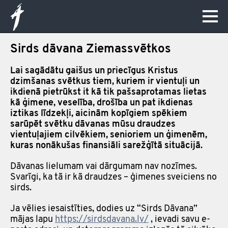
Sirds dāvana Ziemassvētkos
Lai sagādātu gaišus un priecīgus Kristus
dzimšanas svētkus tiem, kuriem ir vientuļi un
ikdienā pietrūkst it kā tik pašsaprotamas lietas
kā ģimene, veselība, drošība un pat ikdienas
iztikas līdzekļi, aicinām kopīgiem spēkiem
sarūpēt svētku dāvanas mūsu draudzes
vientuļajiem cilvēkiem, senioriem un
ģimenēm,
kuras nonākušas finansiāli sarežģītā situācijā.
Dāvanas lielumam vai dārgumam nav nozīmes.
Svarīgi, ka tā ir kā draudzes – ģimenes sveiciens no
sirds.
Ja vēlies iesaistīties, dodies uz “Sirds Dāvana”
mājas lapu
https://sirdsdavana.lv/
, ievadi savu e-