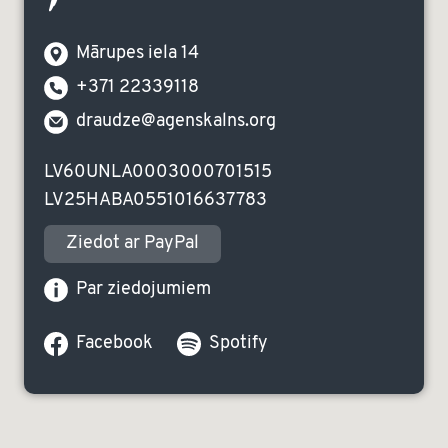
Mārupes iela 14
+371 22339118
draudze@agenskalns.org
LV60UNLA0003000701515
LV25HABA0551016637783
Ziedot ar PayPal
Par ziedojumiem
Facebook
Spotify