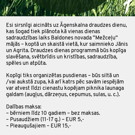
Esi sirsnīgi aicināts uz Āgenskalna draudzes dienu,
kas šogad tiek plānota kā vienas dienas
sadraudzības laiks Baldones novada “Mežceļu”
mājās – koptā un skaistā vietā, kur saimnieko Jānis
un Agrita. Draudzes dienas programmā būs kopīga
slavēšana, svētbrīdis un kristības, sadraudzība,
spēles un atpūta.
Kopīgi tiks organizētas pusdienas – būs siltā un
/vai aukstā zupa, kā arī katrs pēc savām iespējām
var atvest līdzi cienastu kopējam piknika launaga
galdam (augļus, dārzeņus, cepumus, sulas, u. c.).
Dalības maksa:
– bērniem līdz 10 gadiem – bez maksas.
– Pusaudžiem (11-17 g.) – EUR 5,-
– Pieaugušajiem – EUR 15,-