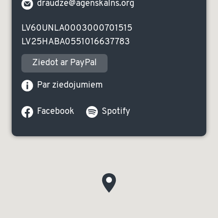
draudze@agenskalns.org
LV60UNLA0003000701515
LV25HABA0551016637783
Ziedot ar PayPal
Par ziedojumiem
Facebook
Spotify