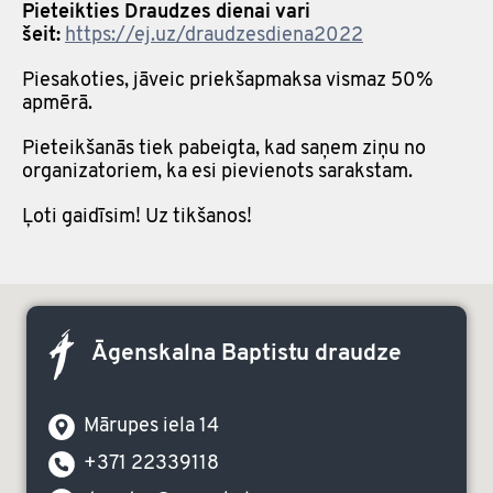
Pieteikties Draudzes dienai vari
šeit:
https://ej.uz/draudzesdiena2022
Piesakoties, jāveic priekšapmaksa vismaz 50%
apmērā.
Pieteikšanās tiek pabeigta, kad saņem ziņu no
organizatoriem, ka esi pievienots sarakstam.
Ļoti gaidīsim! Uz tikšanos!
Āgenskalna Baptistu draudze
Mārupes iela 14
+371 22339118