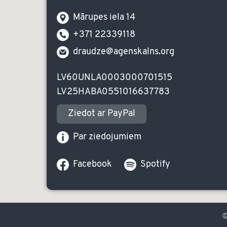
Mārupes iela 14
+371 22339118
draudze@agenskalns.org
LV60UNLA0003000701515
LV25HABA0551016637783
Ziedot ar PayPal
Par ziedojumiem
Facebook
Spotify
©