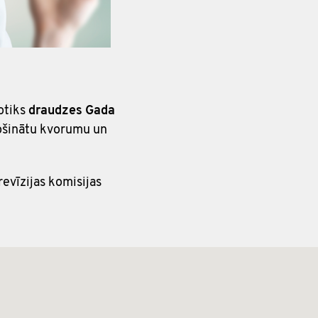
otiks
draudzes Gada
drošinātu kvorumu un
evīzijas komisijas