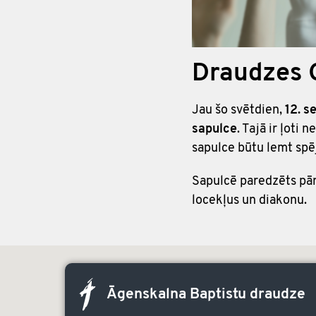
Draudzes 
Jau šo svētdien,
12. s
sapulce
. Tajā ir ļoti
sapulce būtu lemt spēj
Sapulcē paredzēts pārv
locekļus un diakonu.
Āgenskalna Baptistu draudze