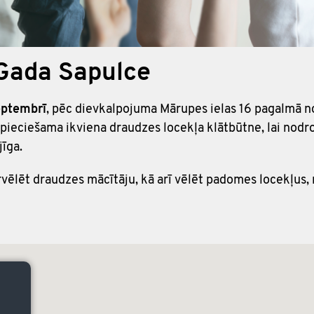
Gada Sapulce
eptembrī
, pēc dievkalpojuma Mārupes ielas 16 pagalmā n
 nepieciešama ikviena draudzes locekļa klātbūtne, lai no
īga.
ēlēt draudzes mācītāju, kā arī vēlēt padomes locekļus, r