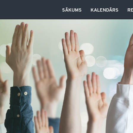
SĀKUMS
KALENDĀRS
R