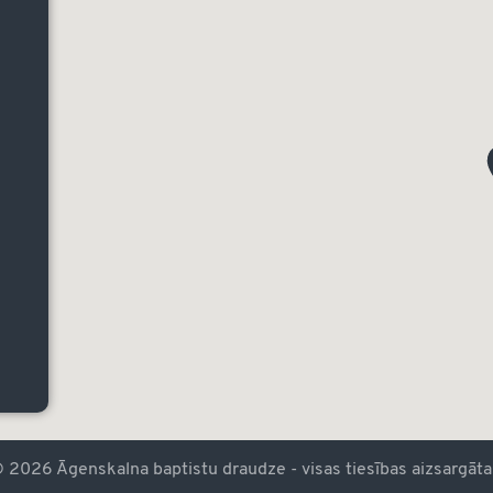
 2026 Āgenskalna baptistu draudze - visas tiesības aizsargāta