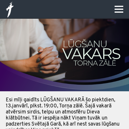
Esi mīļi gaidīts LŪGŠANU VAKARĀ šo piektdien,
13.janvārī, plkst. 19:00, Torņa zālē. Šajā vakarā
atvērsim sirdis, telpu un atmosfēru Dieva
klātbūtnei. Tā ir iespēja nākt Viņam tuvāk un
padzerties Svētajā Garā, kā arī nest savas lūgšanu