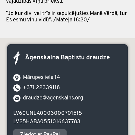
vajadzības Viņa priekšā.
“Jo kur divi vai trīs ir sapulcējušies Manā Vārdā, tur
Es esmu viņu vidū”. /Mateja 18:20/
Āgenskalna Baptistu draudze
Mārupes iela 14
+371 22339118
draudze@agenskalns.org
LV60UNLA0003000701515
LV25HABA0551016637783
Ziedot ar PayPal