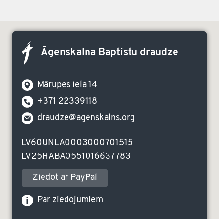
Āgenskalna Baptistu draudze
Mārupes iela 14
+371 22339118
draudze@agenskalns.org
LV60UNLA0003000701515
LV25HABA0551016637783
Ziedot ar PayPal
Par ziedojumiem